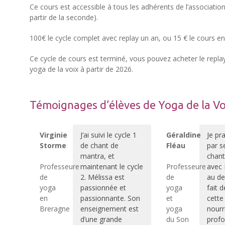
Ce cours est accessible à tous les adhérents de l’association
partir de la seconde).
100€ le cycle complet avec replay un an, ou 15 € le cours en 
Ce cycle de cours est terminé, vous pouvez acheter le repla
yoga de la voix à partir de 2026.
Témoignages d’élèves de Yoga de la Vo
Virginie
J’ai suivi le cycle 1
Géraldine
Je pr
Storme
de chant de
Fléau
par s
mantra, et
chant
Professeure
maintenant le cycle
Professeure
avec 
de
2. Mélissa est
de
au de
yoga
passionnée et
yoga
fait 
en
passionnante. Son
et
cette
Breragne
enseignement est
yoga
nourr
d’une grande
du Son
prof