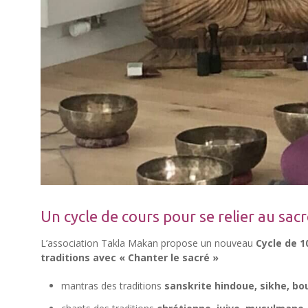
Un cycle de cours pour se relier au sacr
L’association Takla Makan propose un nouveau
Cycle de 1
traditions avec « Chanter le sacré »
mantras des traditions
sanskrite hindoue, sikhe, bo