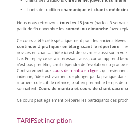
chants des traditions
chrétienne, juive, musulmane
chants de tradition
chamanique et chants médecin
Nous nous retrouvons
tous les 15 jours
(parfois 3 semaine
partir de fin novembre les
samedi ou dimanche
(avec repl
Ce cours a été créé spécifiquement pour les anciens élèves
continuer à pratiquer en élargissant le répertoire
. Il
novices en chant… L’idée ici est de travailler aussi sur la vo
live. En replay ce sera intéressant aussi, car on apprend be
n’est pas prédéfini, car il dépendra de l’évolution du group
Contrairement aux
cours de mantra en ligne
, qui reviennent
indienne, l’idée est vraiment de plonger par la pratique dans
moment collectif de reliance, tout en prenant le temps de tra
souhaitent.
Cours de mantra et cours de chant sacré s
Ce cours peut également préparer les participants des proc
TARIFSet incription