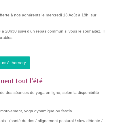
fferte à nos adhérents le mercredi 13 Août à 18h, sur
 à 20h30 suivi d’un repas commun si vous le souhaitez. Il
orables.
ours à thomery
nuent tout l'été
e des séances de yoga en ligne, selon la disponibilité
 en mouvement, yoga dynamique ou fascia
is : (santé du dos / alignement postural / slow détente /