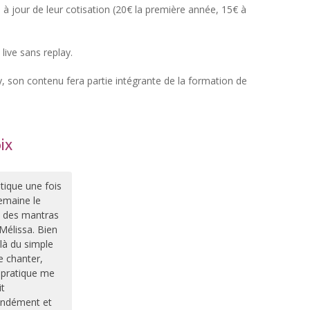
 à jour de leur cotisation (20€ la première année, 15€ à
live sans replay.
y, son contenu fera partie intégrante de la formation de
ix
atique une fois
emaine le
 des mantras
Mélissa. Bien
là du simple
de chanter,
 pratique me
it
ondément et