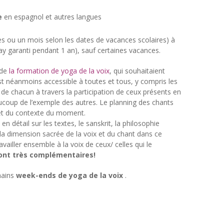
e
en espagnol et autres langues
s ou un mois selon les dates de vacances scolaires) à
ay garanti pendant 1 an), sauf certaines vacances.
 de
la formation de yoga de la voix
, qui souhaitaient
 est néanmoins accessible à toutes et tous, y compris les
ix de chacun à travers la participation de ceux présents en
aucoup de l’exemple des autres. Le planning des chants
e et du contexte du moment.
 en détail sur les textes, le sanskrit, la philosophie
 la dimension sacrée de la voix et du chant dans ce
vailler ensemble à la voix de ceux/ celles qui le
ont très complémentaires!
hains
week-ends de yoga de la voix
.