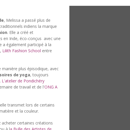
de
, Melissa a passé plus de
raditionnels indiens la marque
hion
. Elle a créé et
nts en Inde, éco-conçus avec une
e a également participé à la
e,
Lilith Fashion School
entre
e manière plus épisodique, avec
soires de yoga
, toujours
.
L'atelier de Pondichéry
naire de travail et de l'
ONG A
elle transmet lors de certains
matière et la couleur.
acheter certaines créations
u à l
a Bulle des Artistes de