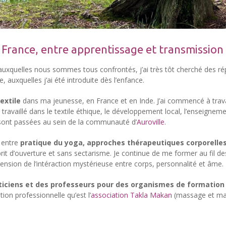
 France, entre apprentissage et transmission
s auxquelles nous sommes tous confrontés, j’ai très tôt cherché des 
de, auxquelles j’ai été introduite dès l’enfance.
textile
dans ma jeunesse, en France et en Inde. J’ai commencé à travai
 ai travaillé dans le textile éthique, le développement local, l’enseign
 sont passées au sein de la communauté d’
Auroville
.
 entre
pratique du yoga, approches thérapeutiques corporelles
rit d’ouverture et sans sectarisme. Je continue de me former au fil de
sion de l’intéraction mystérieuse entre corps, personnalité et âme.
iciens et des professeurs pour des organismes de formation
on professionnelle qu’est l’
association Takla Makan
(massage et mas