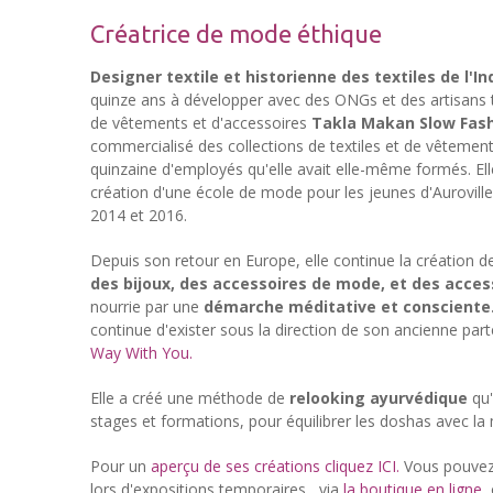
Créatrice de mode éthique
Designer textile et historienne des textiles de l'In
quinze ans à développer avec des ONGs et des artisans t
de vêtements et d'accessoires
Takla Makan Slow Fas
commercialisé des collections de textiles et de vêteme
quinzaine d'employés qu'elle avait elle-même formés. Ell
création d'une école de mode pour les jeunes d'Aurovill
2014 et 2016.
Depuis son retour en Europe, elle continue la création d
des bijoux, des accessoires de mode, et des acces
nourrie par une
démarche méditative et consciente
continue d'exister sous la direction de son ancienne parter
Way With You.
Elle a créé une méthode de
relooking ayurvédique
qu'
stages et formations, pour équilibrer les doshas avec la 
Pour un
aperçu de ses créations cliquez ICI.
Vous pouvez 
lors d'expositions temporaires, via
la boutique en ligne
o