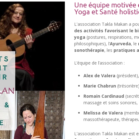
Une équipe motivée 
Yoga et Santé holist
L'association Takla Makan a pou
des activités favorisant le 
yoga
(postures, respirations, m
philosophiques), l’
Ayurveda
, le
sonothérapie
, les
pratiques a
L’équipe de l’association :
Alex de Valera
(président)
Marie Chabrun
(trésorière)
Romain Cardinaud
(secrét
massage et soins sonores, 
Melissa de Valera
(membre
massothérapeute, thérapeut
L'association Takla Makan est 