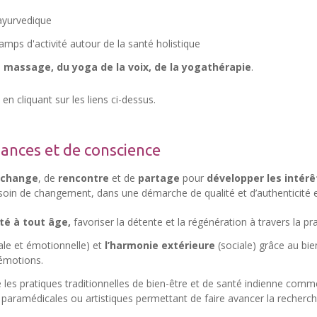
 ayurvedique
mps d'activité autour de la santé holistique
u
massage, du yoga de la voix, de la yogathérapie
.
en cliquant sur les liens ci-dessus.
ances et de conscience
échange
, de
rencontre
et de
partage
pour
développer les intér
in de changement, dans une démarche de qualité et d’authenticité en 
té à tout âge,
favoriser la détente et la régénération à travers la p
ale et émotionnelle) et
l’harmonie extérieure
(sociale) grâce au bie
 émotions.
 les pratiques traditionnelles de bien-être et de santé indienne comm
, paramédicales ou artistiques permettant de faire avancer la recherche