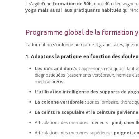
Il s'agit d'une
formation de 50h,
dont 40h d'enseignemen
yoga mais aussi aux pratiquants habitués
qui renc
Programme global de la formation yo
La formation s'ordonne autour de 4 grands axes, que no
1. Adaptons la pratique en fonction des douleu
Les do’s and dont’s :
apprenons ce à quoi il faut a
diagnostiquées (tassements vertébraux, hernies discal
médical précis.
L'utilisation intelligente des supports de yoga
La colonne vertébrale
: zones lombaire,
thoraciq
La ceinture scapulaire
et
la
ceinture pelvienne
Articulations des membres inférieurs :
pied, chevil
Articulations des membres supérieurs :
poignet, c