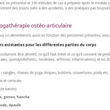
t en présentiel et 10h d'études de cas à préparer après le module en
ontrent des soucis suite à des accidents, à des pratiques pas toujo
gathérapie ostéo-articulaire
us co-alimenterons aussi en fonction des personnes présentes, avec 
rs existantes pour les différentes parties du corps
bsolument être attentif, ce qu'il faut éviter et ce qu'il convient de pr
es, spondylolisthésis, tendinites, arthrose, inflammations) et les doul
 :
sangles, chaises de yoga, briques, bolsters, couvertures, poids etc.
ue et
cervicale.
(le bassin)
le, genou, hanche
oude, épaule