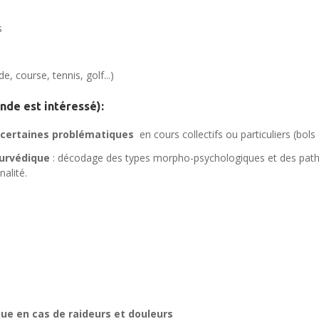
s
e, course, tennis, golf...)
onde est intéressé):
certaines problématiques
en cours collectifs ou particuliers (bo
yurvédique
: décodage des types morpho-psychologiques et des pat
alité.
ique en cas de raideurs et douleurs