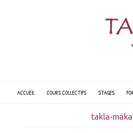
Skip
to
content
ACCUEIL
COURS COLLECTIFS
STAGES
FO
takla-maka