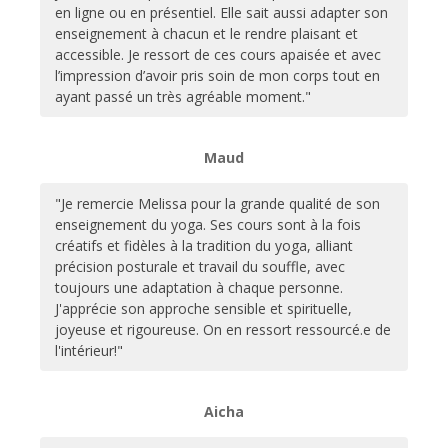
en ligne ou en présentiel. Elle sait aussi adapter son
enseignement à chacun et le rendre plaisant et
accessible. Je ressort de ces cours apaisée et avec
l’impression d’avoir pris soin de mon corps tout en
ayant passé un très agréable moment."
Maud
"Je remercie Melissa pour la grande qualité de son
enseignement du yoga. Ses cours sont à la fois
créatifs et fidèles à la tradition du yoga, alliant
précision posturale et travail du souffle, avec
toujours une adaptation à chaque personne.
J'apprécie son approche sensible et spirituelle,
joyeuse et rigoureuse. On en ressort ressourcé.e de
l'intérieur!"
Aicha