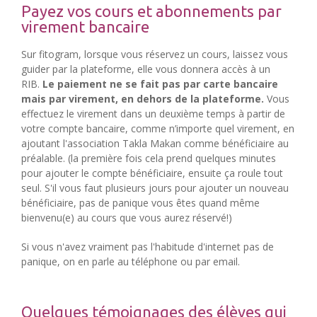
Payez vos cours et abonnements par
virement bancaire
Sur fitogram, lorsque vous réservez un cours, laissez vous
guider par la plateforme, elle vous donnera accès à un
RIB.
Le paiement ne se fait pas par carte bancaire
mais par virement, en dehors de la plateforme.
Vous
effectuez le virement dans un deuxième temps à partir de
votre compte bancaire, comme n’importe quel virement, en
ajoutant l'association Takla Makan comme bénéficiaire au
préalable. (la première fois cela prend quelques minutes
pour ajouter le compte bénéficiaire, ensuite ça roule tout
seul. S'il vous faut plusieurs jours pour ajouter un nouveau
bénéficiaire, pas de panique vous êtes quand même
bienvenu(e) au cours que vous aurez réservé!)
Si vous n'avez vraiment pas l'habitude d'internet pas de
panique, on en parle au téléphone ou par email.
Quelques témoignages des élèves qui