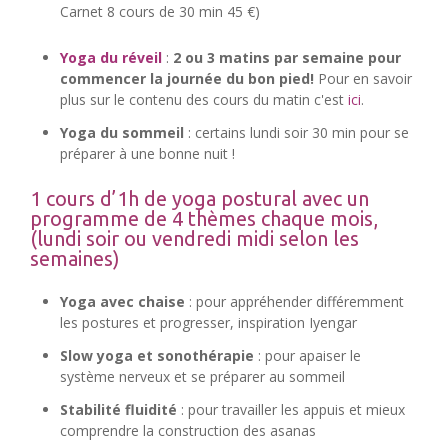
Carnet 8 cours de 30 min 45 €)
Yoga du réveil
:
2 ou 3 matins par semaine pour
commencer la journée du bon pied!
Pour en savoir
plus sur le contenu des cours du matin c'est
ici
.
Yoga du sommeil
: certains lundi soir 30 min pour se
préparer à une bonne nuit !
1 cours d’1h de yoga postural avec un
programme de 4 thèmes chaque mois,
(lundi soir ou vendredi midi selon les
semaines)
Yoga avec chaise
: pour appréhender différemment
les postures et progresser, inspiration Iyengar
Slow yoga et sonothérapie
: pour apaiser le
système nerveux et se préparer au sommeil
Stabilité fluidité
: pour travailler les appuis et mieux
comprendre la construction des asanas