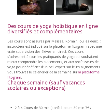
Des cours de yoga holistique en ligne
diversifiés et complémentaires
Les cours sont assurés par Melissa, Romain, ou les deux, (l'
instructeur est indiqué sur la plateforme fitogram) avec une
vraie supervision des élèves en direct. Ces cours
s'adressent à tous les pratiquants de yoga qui souhaitent
mieux comprendre les placements, et aux professeurs de
yoga pour bénéficier d'un oeil expert sur leurs alignements.
Vous trouvez le calendrier de la semaine sur
la plateforme
fitogram
.
Chaque semaine (sauf vacances
scolaires ou exceptions)
2 à 4 Cours de 30 min ( tarif: 1 cours 30 min 7€ /