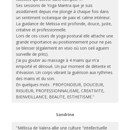
Ses sessions de Yoga Mantra que je suis
assidûment depuis me plonge à chaque fois dans
un sentiment océanique de paix et calme intérieur.
La guidance de Melissa est profonde, douce, juste,
créative et professionnelle.
Lors de ces cours de yoga postural elle attache une
grande importance au positionnement pour ne pas
se blesser (également en visio où son oeil aguerri
surveille de près).
J'ai pu gouter au massage à 4 mains qui m'a
emporté et dénoué. Un pur moment de détente et
d'évasion. Un corps vibrant la guérison aux rythmes
des mains et du son.
En quelques mots : PROFONDEUR, DOUCEUR,
RIGUEUR, PROFESSIONNALISME, CREATIVITE,
BIENVEILLANCE, BEAUTE, ESTHETISME."
Sandrine
"Mélissa de Valera allie une culture "intellectuelle