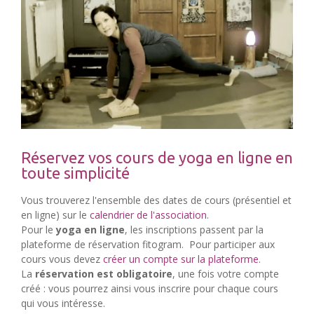
Réservez vos cours de yoga en ligne en
toute simplicité
Vous trouverez l'ensemble des dates de cours (présentiel et
en ligne) sur le
calendrier de l'association
.
Pour le
yoga en ligne
, les inscriptions passent par la
plateforme de réservation fitogram. Pour participer aux
cours vous devez
créer un compte sur la plateforme
.
La
réservation est obligatoire
, une fois votre compte
créé : vous pourrez ainsi vous inscrire pour chaque cours
qui vous intéresse.