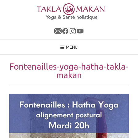
Skip
to
content
MENU
Fontenailles-yoga-hatha-takla-
makan