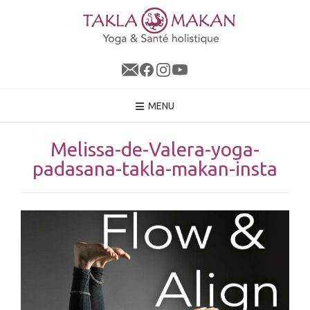
Skip
to
content
MENU
Melissa-de-Valera-yoga-
padasana-takla-makan-insta