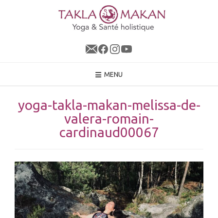
Skip
to
content
MENU
yoga-takla-makan-melissa-de-
valera-romain-
cardinaud00067